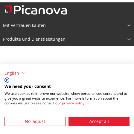
Mit Vertrauen kaufen
Über Picanova
Produkte und Dienstleistungen
Impressum
Produkte
Bedingungen & Konditionen
Registrieren
English
Datenschutzerklärung
Anmelden
We need your consent
We use cookies to improve our website, show personalised content and to
give you a great website experience. For more information about the
cookies we use please consult our
privacy policy
.
No, adjust
Accept all