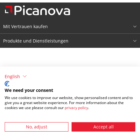
Mit Vertrauen kaufen
Über Picanova
Produkte und Dienstleistungen
Impressum
Produkte
Bedingungen & Konditionen
Registrieren
English
Datenschutzerklärung
Anmelden
We need your consent
We use cookies to improve our website, show personalised content and to
give you a great website experience. For more information about the
cookies we use please consult our
privacy policy
.
No, adjust
Accept all