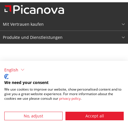
Mit Vertrauen kaufen
Über Picanova
Produkte und Dienstleistungen
Impressum
Produkte
Bedingungen & Konditionen
Registrieren
English
Datenschutzerklärung
Anmelden
We need your consent
We use cookies to improve our website, show personalised content and to
give you a great website experience. For more information about the
cookies we use please consult our
privacy policy
.
No, adjust
Accept all