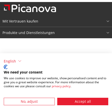
Mit Vertrauen kaufen
Über Picanova
Produkte und Dienstleistungen
Impressum
Produkte
Bedingungen & Konditionen
Registrieren
English
Datenschutzerklärung
Anmelden
We need your consent
We use cookies to improve our website, show personalised content and to
give you a great website experience. For more information about the
cookies we use please consult our
privacy policy
.
No, adjust
Accept all