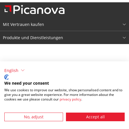
Mit Vertrauen kaufen
Über Picanova
Produkte und Dienstleistungen
Impressum
Produkte
Bedingungen & Konditionen
Registrieren
English
Datenschutzerklärung
Anmelden
We need your consent
We use cookies to improve our website, show personalised content and to
give you a great website experience. For more information about the
cookies we use please consult our
privacy policy
.
No, adjust
Accept all